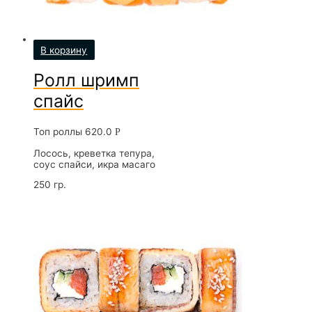
В корзину
Ролл шримп
спайс
Топ роллы
620.0
Р
Лосось, креветка тепура,
соус спайси, икра масаго
250 гр.