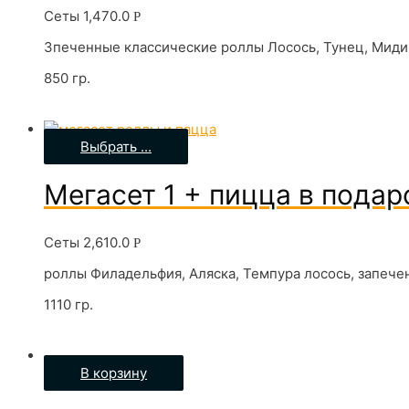
Сеты
1,470.0
Р
Зпеченные классические роллы Лосось, Тунец, Мидии
850 гр.
Выбрать ...
Мегасет 1 + пицца в подар
Сеты
2,610.0
Р
роллы Филадельфия, Аляска, Темпура лосось, запечен
1110 гр.
В корзину