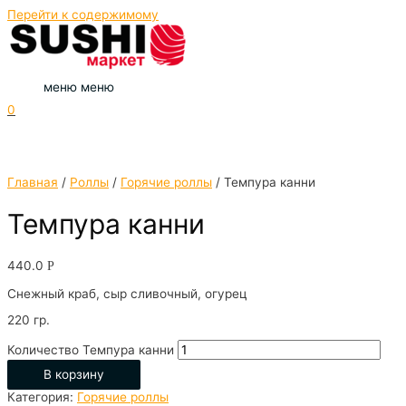
Перейти к содержимому
меню
меню
0
Главная
/
Роллы
/
Горячие роллы
/ Темпура канни
Темпура канни
440.0
Р
Снежный краб, сыр сливочный, огурец
220 гр.
Количество Темпура канни
В корзину
Категория:
Горячие роллы